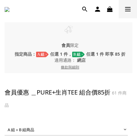
會員
限定
指定商品：
任選 1 件，
任選 1 件 即享 85 折
A 組
B 組
適用通路：
網店
條款與細則
會員優惠 ＿PURE+生肖TEE 組合價85折
61 件商
品
A 組＋B 組商品