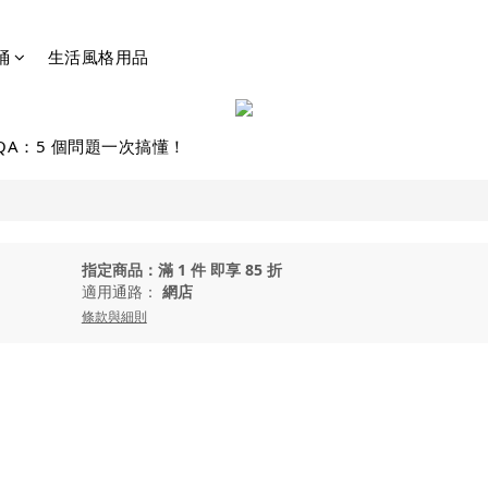
桶
生活風格用品
QA：5 個問題一次搞懂！
指定商品：滿 1 件 即享 85 折
適用通路：
網店
條款與細則