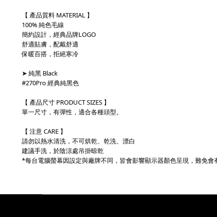
【 產品質料 MATERIAL 】
100% 純色毛線
簡約設計，經典品牌LOGO
舒適貼膚，配戴舒適
保暖百搭，拒絕寒冷
➤ 純黑 Black
#270Pro 經典純黑色
【 產品尺寸 PRODUCT SIZES 】
單一尺寸，有彈性，適合各種頭型。
【 注意 CARE 】
請勿以熱水清洗，不可烘乾、乾洗、漂白
建議手洗，於陰涼處吊掛晾乾
*每台電腦螢幕因設定與廠牌不同，皆會影響顯示器顏色呈現，難免會